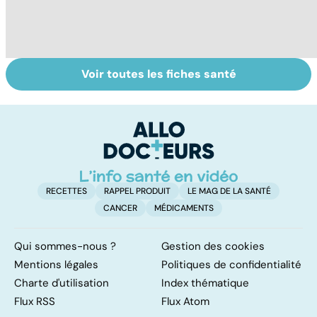
Voir toutes les fiches santé
La tuberculose
Comment tenir
M
pulmonaire
ses bonnes
a
résolutions
r
ve
RECETTES
RAPPEL PRODUIT
LE MAG DE LA SANTÉ
CANCER
MÉDICAMENTS
Qui sommes-nous ?
Gestion des cookies
Mentions légales
Politiques de confidentialité
Charte d'utilisation
Index thématique
Flux RSS
Flux Atom