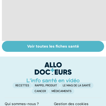
Voir toutes les fiches santé
Le magnésium,
Intestin irritable :
Al
un oligo-élément
le régime
pé
vital
FODMAP, une
solution ?
RECETTES
RAPPEL PRODUIT
LE MAG DE LA SANTÉ
CANCER
MÉDICAMENTS
Qui sommes-nous ?
Gestion des cookies