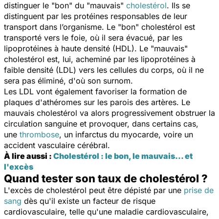
distinguer le "bon" du "mauvais"
cholestérol
. Ils se
distinguent par les protéines responsables de leur
transport dans l’organisme. Le "bon" cholestérol est
transporté vers le foie, où il sera évacué, par les
lipoprotéines à haute densité (HDL). Le "mauvais"
cholestérol est, lui, acheminé par les lipoprotéines à
faible densité (LDL) vers les cellules du corps, où il ne
sera pas éliminé, d'où son surnom.
Les LDL vont également favoriser la formation de
plaques d'athéromes sur les parois des artères. Le
mauvais cholestérol va alors progressivement obstruer la
circulation sanguine et provoquer, dans certains cas,
une
thrombose
, un infarctus du myocarde, voire un
accident vasculaire cérébral.
À lire aussi :
Cholestérol : le bon, le mauvais... et
l'excès
Quand tester son taux de cholestérol ?
L'excès de cholestérol peut être dépisté par une
prise de
sang
dès qu'il existe un facteur de risque
cardiovasculaire, telle qu'une maladie cardiovasculaire,