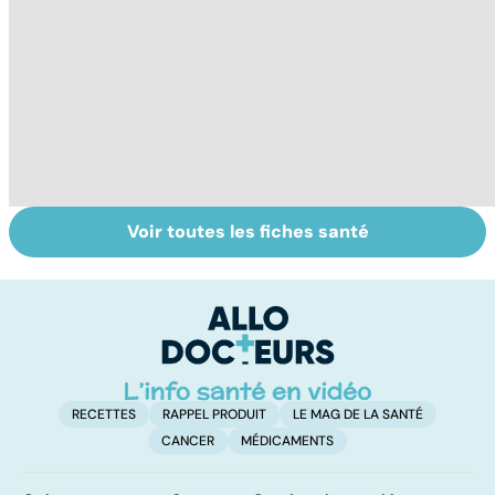
Voir toutes les fiches santé
Comment
Maladie
To
faciliter la
coeliaque :
n
digestion ?
cuisiner sans
gluten
RECETTES
RAPPEL PRODUIT
LE MAG DE LA SANTÉ
CANCER
MÉDICAMENTS