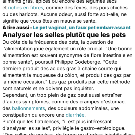
aliments gras, épicés ou encore des légumes secs
et
riches en fibres
, comme des fèves, des pois chiches
ou des haricots. Aucune odeur, aussi forte soit-elle, ne
signifie que vous êtes en mauvaise santé.
À lire aussi :
Le pet vaginal, un faux pet embarrassant
Analyser les selles plutôt que les pets
Du côté de la fréquence des pets, la question de
l'alimentation joue également un rôle crucial. "
Une bonne
alimentation est souvent synonyme de flore intestinale en
bonne santé
", poursuit Philippe Godeberge. "
Cette
dernière produit des acides gras à chaîne courte qui
alimentent la muqueuse du côlon, et produit des gaz par
la même occasion.
" Les gaz produits par cette méthode
sont naturels et ne doivent pas inquiéter.
Cependant, un trop plein de gaz peut aussi entraîner
d'autres symptômes, comme des crampes d'estomac,
des
ballonnements
, des douleurs abdominales, une
constipation ou encore une
diarrhée
.
Plutôt que les flatulences, "
il est plus intéressant
d'analyser les selles
", privilégie le gastro-entérologue.
"
Des selles de couleur, de forme ou d'odeur inhabituelles