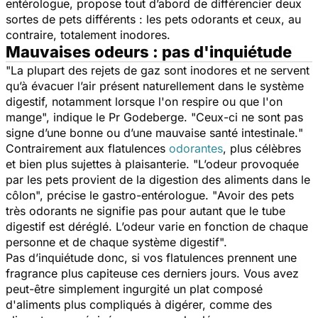
entérologue, propose tout d’abord de différencier deux
sortes de pets différents : les pets odorants et ceux, au
contraire, totalement inodores.
Mauvaises odeurs : pas d'inquiétude
"
La plupart des rejets de gaz sont inodores et ne servent
qu’à évacuer l’air présent naturellement dans le système
digestif, notamment lorsque l'on respire ou que l'on
mange
", indique le Pr Godeberge. "
Ceux-ci ne sont pas
signe d’une bonne ou d’une mauvaise santé intestinale.
"
Contrairement aux flatulences
odorantes
, plus célèbres
et bien plus sujettes à plaisanterie. "
L’odeur provoquée
par les pets provient de la digestion des aliments dans le
côlon
", précise le gastro-entérologue. "
Avoir des pets
très odorants ne signifie pas pour autant que le tube
digestif est déréglé. L’odeur varie en fonction de chaque
personne et de chaque système digestif
".
Pas d’inquiétude donc, si vos flatulences prennent une
fragrance plus capiteuse ces derniers jours. Vous avez
peut-être simplement ingurgité un plat composé
d'aliments plus compliqués à digérer, comme des