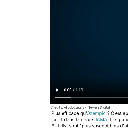
Allodocteurs - Newen Digital
Plus efficace qu’
Ozempic
? C’est a
juillet dans la revue
JAMA
. Les pat
Eli Lilly, sont
"plus susceptibles d'a