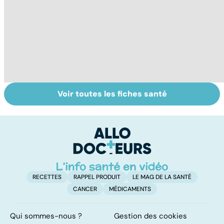
Voir toutes les fiches santé
Tout savoir sur le
La tuberculose
Pr
vitiligo
pulmonaire
d
au
pe
RECETTES
RAPPEL PRODUIT
LE MAG DE LA SANTÉ
CANCER
MÉDICAMENTS
Qui sommes-nous ?
Gestion des cookies