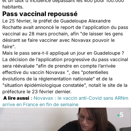
et un taux d'incidence dépassant les 400 pour 100.000
habitants.
Pass vaccinal repoussé
Le 25 février, le préfet de Guadeloupe Alexandre
Rochatte avait annoncé le report de l'application du pass
vaccinal au 28 mars prochain, afin "
de laisser les gens
désirant se faire vacciner avec Novavax pouvoir le
faire"
.
Mais le pass sera-t-il appliqué un jour en Guadeloupe ?
La décision de l’application progressive du pass vaccinal
sera réévaluée "
afin de prendre en compte l’arrivée
effective du vaccin Novavax "
, des "
potentielles
évolutions de la réglementation nationale"
et de la
"
situation épidémiologique constatée
", notait le site de la
préfecture le 23 février dernier.
A lire aussi
:
Novavax : le vaccin anti-Covid sans ARNm
arrive en France en fin de semaine