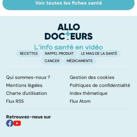
Voir toutes les fiches santé
Tout savoir sur
Covid-19 : tout
Va
les infections
savoir sur la
s
pulmonaires
maladie
t
t
RECETTES
RAPPEL PRODUIT
LE MAG DE LA SANTÉ
CANCER
MÉDICAMENTS
Qui sommes-nous ?
Gestion des cookies
Mentions légales
Politiques de confidentialité
Charte d'utilisation
Index thématique
Flux RSS
Flux Atom
Retrouvez-nous sur