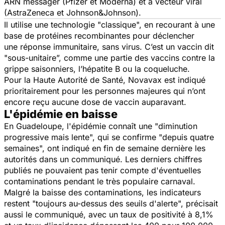
ARN messager (Pfizer et Moderna) et à vecteur viral
(AstraZeneca et Johnson&Johnson).
Il utilise une technologie "classique", en recourant à une
base de protéines recombinantes pour déclencher
une réponse immunitaire, sans virus. C’est un vaccin dit
"sous-unitaire”, comme une partie des vaccins contre la
grippe saisonniers, l’hépatite B ou la coqueluche.
Pour la Haute Autorité de Santé, Novavax est indiqué
prioritairement pour les personnes majeures qui n’ont
encore reçu aucune dose de vaccin auparavant.
L'épidémie en baisse
En Guadeloupe, l'épidémie connaît une "
diminution
progressive mais lente
", qui se confirme "
depuis quatre
semaines
", ont indiqué en fin de semaine dernière les
autorités dans un communiqué. Les derniers chiffres
publiés ne pouvaient pas tenir compte d'éventuelles
contaminations pendant le très populaire carnaval.
Malgré la baisse des contaminations, les indicateurs
restent "
toujours au-dessus des seuils d'alerte
", précisait
aussi le communiqué, avec un taux de positivité à 8,1%