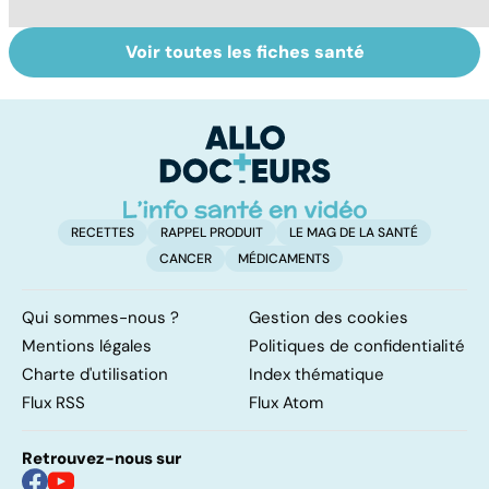
Voir toutes les fiches santé
Tout savoir sur
Covid-19 : tout
I
les infections
savoir sur la
a
pulmonaires
maladie
fa
d'
RECETTES
RAPPEL PRODUIT
LE MAG DE LA SANTÉ
CANCER
MÉDICAMENTS
Qui sommes-nous ?
Gestion des cookies
Mentions légales
Politiques de confidentialité
Charte d'utilisation
Index thématique
Flux RSS
Flux Atom
Retrouvez-nous sur