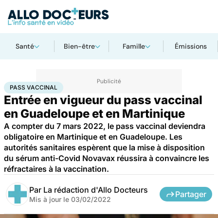
Santé
Bien-être
Famille
Émissions
Accueil
Santé
Pass vaccinal
PASS VACCINAL
Entrée en vigueur du pass vaccinal
en Guadeloupe et en Martinique
A compter du 7 mars 2022, le pass vaccinal deviendra
obligatoire en Martinique et en Guadeloupe. Les
autorités sanitaires espèrent que la mise à disposition
du sérum anti-Covid Novavax réussira à convaincre les
réfractaires à la vaccination.
Par
La rédaction d'Allo Docteurs
Partager
Mis à jour le
03/02/2022