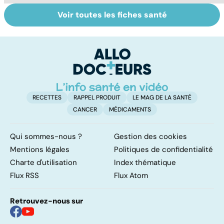
Voir toutes les fiches santé
Tout savoir sur
Covid-19 : tout
I
les infections
savoir sur la
a
pulmonaires
maladie
fa
d'
RECETTES
RAPPEL PRODUIT
LE MAG DE LA SANTÉ
CANCER
MÉDICAMENTS
Qui sommes-nous ?
Gestion des cookies
Mentions légales
Politiques de confidentialité
Charte d'utilisation
Index thématique
Flux RSS
Flux Atom
Retrouvez-nous sur