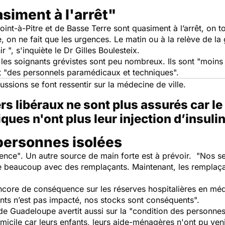
siment à l'arrêt"
int-à-Pitre et de Basse Terre sont quasiment à l’arrêt, on 
, on ne fait que les urgences
.
Le matin ou à la relève de la 
ir
", s'inquiète le Dr Gilles Boulesteix.
 les soignants grévistes sont peu nombreux. Ils sont
"moins
 "
des personnels paramédicaux et techniques".
cussions se font ressentir sur la médecine de ville.
rs libéraux ne sont plus assurés car le
iques n'ont plus leur injection d’insul
 personnes isolées
dence"
. Un autre source de main forte est à prévoir. "
Nos se
e beaucoup avec des remplaçants. Maintenant, les remplaça
encore de conséquence sur les réserves hospitalières en méd
ts n’est pas impacté, nos stocks sont conséquents".
e Guadeloupe avertit aussi sur la "
condition des personnes
omicile car leurs enfants, leurs aide-ménagères n'ont pu ve