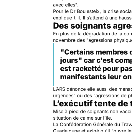
avec elles"
.
Pour le Dr Boulesteix, la crise soc
explique-t-il. Il s’attend à une hau
Des soignants agr
En plus de la dégradation de la co
novembre des
"agressions physique
"Certains membres du
jours" car c'est com
est racketté pour pas
manifestants leur on
L’ARS dénonce elle aussi des mena
urgences"
ou des
"agressions de p
L’exécutif tente de
Mise à pied de soignants non vaccin
situation de calme sur l'île.
La Confédération Générale du Trav
Guadeloupe et exigé qu'il
"ouvre le