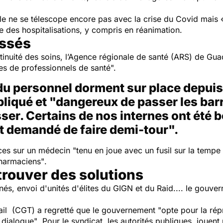
iale ne se télescope encore pas avec la crise du Covid mais
sse des hospitalisations, y compris en réanimation.
essés
ntinuité des soins, l’Agence régionale de santé (ARS) de Gu
s de professionnels de santé".
 personnel dorment sur place depuis q
pliqué et "dangereux de passer les bar
ser. Certains de nos internes ont été 
t demandé de faire demi-tour".
ces sur un médecin "
tenu en joue avec un fusil sur la tempe
harmaciens"
.
 trouver des solutions
és, envoi d'unités d'élites du GIGN et du Raid.... le gouver
ail (CGT) a regretté que le gouvernement "
opte pour la rép
 dialogue"
. Pour le syndicat, les autorités publiques jouent