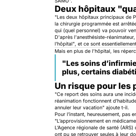
SAMU".
Deux hôpitaux "qua
"Les deux hôpitaux principaux de Po
la chirurgie programmée est arrêtée
qui (quel personnel) va pouvoir ven
D'après l'anesthésiste-réanimateur,
l’hôpital"
, et ce sont essentiellement
Mais en plus de l'hôpital, les réper
"Les soins d’infirmie
plus, certains diabét
Un risque pour les
"
Ce report des soins aura une inci
réanimation fonctionnent d’habitud
annuler leur vacation"
ajoute t-il.
Pour l’instant, heureusement, pas 
"L’approvisionnement en médicamen
L’Agence régionale de santé (ARS) d
ont pu se retrouver seules à leur d