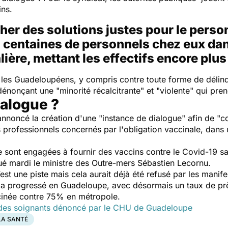
ins.
her des solutions justes pour le person
s centaines de personnels chez eux d
lière, mettant les effectifs encore plu
 les Guadeloupéens, y compris contre toute forme de déli
, dénonçant une
"minorité récalcitrante"
et
"violente"
qui pre
ialogue ?
annoncé la création d'une
"instance de dialogue"
afin de "
c
 professionnels concernés par l'obligation vaccinale, dans 
e sont engagées à fournir des vaccins contre le Covid-19 
qué mardi le ministre des Outre-mers Sébastien Lecornu.
est une piste mais cela aurait déjà été refusé par les manife
a progressé en Guadeloupe, avec désormais un taux de pr
cinée contre 75% en métropole.
f des soignants dénoncé par le CHU de Guadeloupe
LA SANTÉ