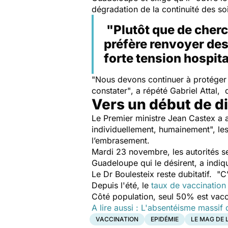
dégradation de la continuité des so
"Plutôt que de cherc
préfère renvoyer de
forte tension hospita
"Nous devons continuer à protéger
constater"
, a répété Gabriel Attal
Vers un début de d
Le Premier ministre Jean Castex a 
individuellement, humainement",
les
l’embrasement.
Mardi 23 novembre, les autorités s
Guadeloupe qui le désirent, a indi
Le Dr Boulesteix reste dubitatif.
"C’
Depuis l'été, le
taux de vaccination
Côté population, seul 50% est vac
A lire aussi : L'absentéisme massi
VACCINATION
EPIDÉMIE
LE MAG DE 