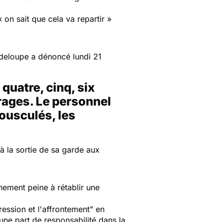
 «
on sait que cela va repartir
»
adeloupe a dénoncé lundi 21
uatre, cinq, six
rages. Le personnel
bousculés, les
 à la sortie de sa garde aux
nement peine à rétablir une
ression et l'affrontement"
en
 une part de responsabilité dans la