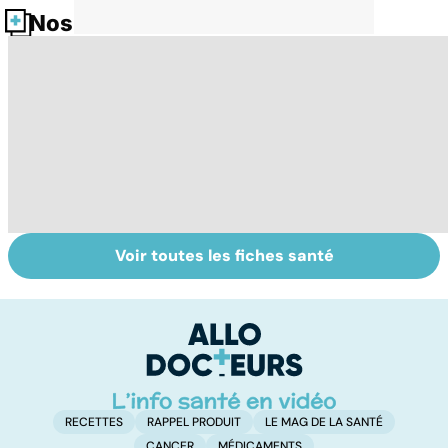
Nos fiches santé
Voir toutes les fiches santé
La tuberculose
Le magnésium,
In
pulmonaire
un oligo-élément
l
vital
F
so
RECETTES
RAPPEL PRODUIT
LE MAG DE LA SANTÉ
CANCER
MÉDICAMENTS