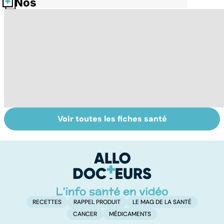
Nos fiches santé
Voir toutes les fiches santé
Suicide : prévenir
Un rhume, ça se
L
le passage à
soigne ?
ca
l'acte
f
sc
RECETTES
RAPPEL PRODUIT
LE MAG DE LA SANTÉ
CANCER
MÉDICAMENTS