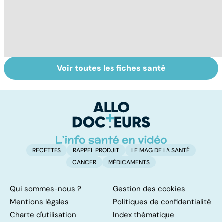
Voir toutes les fiches santé
Suicide : prévenir
Un rhume, ça se
L
le passage à
soigne ?
ca
l'acte
f
sc
RECETTES
RAPPEL PRODUIT
LE MAG DE LA SANTÉ
CANCER
MÉDICAMENTS
Qui sommes-nous ?
Gestion des cookies
Mentions légales
Politiques de confidentialité
Charte d'utilisation
Index thématique