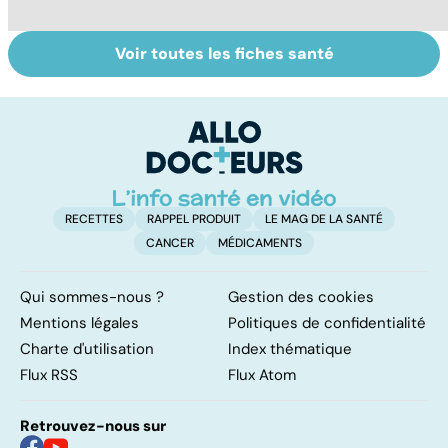
Voir toutes les fiches santé
Ostéoporose :
Tout savoir sur
I
préserver le
les infections
a
capital osseux
pulmonaires
fa
d'
RECETTES
RAPPEL PRODUIT
LE MAG DE LA SANTÉ
CANCER
MÉDICAMENTS
Qui sommes-nous ?
Gestion des cookies
Mentions légales
Politiques de confidentialité
Charte d'utilisation
Index thématique
Flux RSS
Flux Atom
Retrouvez-nous sur