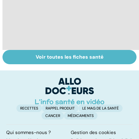
Voir toutes les fiches santé
Les vertus
Centenaires, des
P
thérapeutiques
exemples de
âg
du miel
longévité
à 
d
RECETTES
RAPPEL PRODUIT
LE MAG DE LA SANTÉ
CANCER
MÉDICAMENTS
Qui sommes-nous ?
Gestion des cookies