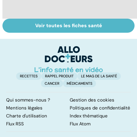
Voir toutes les fiches santé
Centenaires, des
Personnes
Q
exemples de
âgées : faire face
le
longévité
à la perte
d'autonomie
RECETTES
RAPPEL PRODUIT
LE MAG DE LA SANTÉ
CANCER
MÉDICAMENTS
Qui sommes-nous ?
Gestion des cookies
Mentions légales
Politiques de confidentialité
Charte d'utilisation
Index thématique
Flux RSS
Flux Atom