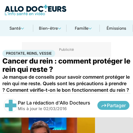
Santé
Bien-être
Famille
Émissions
Accueil
Santé
Maladies
Cancer
Prostate, reins, vessie
PROSTATE, REINS, VESSIE
Cancer du rein : comment protéger le
rein qui reste ?
Je manque de conseils pour savoir comment protéger le
rein qui me reste. Quels sont les précautions à prendre
? Comment vérifie-t-on le bon fonctionnement du rein ?
Par
La rédaction d'Allo Docteurs
Partager
Mis à jour le
02/03/2016