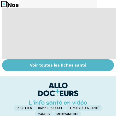
Nos fiches santé
Voir toutes les fiches santé
HPV : tout savoir
Cancer : la
C
sur les
fatigue avant
c
papillomavirus
tout
et
RECETTES
RAPPEL PRODUIT
LE MAG DE LA SANTÉ
CANCER
MÉDICAMENTS