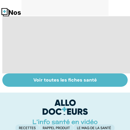
Nos fiches santé
Voir toutes les fiches santé
Pollution : quand
Dérèglement
To
le danger vient
hormonal : et si
le
de l'intérieur
c'était les
p
surrénales ?
RECETTES
RAPPEL PRODUIT
LE MAG DE LA SANTÉ