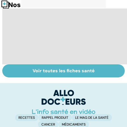
Nos fiches santé
Voir toutes les fiches santé
Tout savoir sur
Pollution de l'air :
BP
les infections
sommes-nous
b
pulmonaires
protégés ?
f
RECETTES
RAPPEL PRODUIT
LE MAG DE LA SANTÉ
CANCER
MÉDICAMENTS