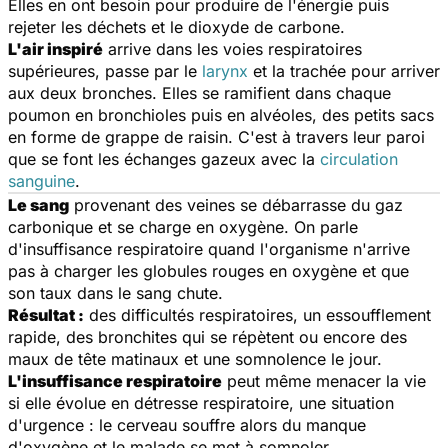
Elles en ont besoin pour produire de l'énergie puis
rejeter les déchets et le dioxyde de carbone.
L'air inspiré
arrive dans les voies respiratoires
supérieures, passe par le
larynx
et la trachée pour arriver
aux deux bronches. Elles se ramifient dans chaque
poumon en bronchioles puis en alvéoles, des petits sacs
en forme de grappe de raisin. C'est à travers leur paroi
que se font les échanges gazeux avec la
circulation
sanguine
.
Le sang
provenant des veines se débarrasse du gaz
carbonique et se charge en oxygène. On parle
d'insuffisance respiratoire quand l'organisme n'arrive
pas à charger les globules rouges en oxygène et que
son taux dans le sang chute.
Résultat :
des difficultés respiratoires, un essoufflement
rapide, des bronchites qui se répètent ou encore des
maux de tête matinaux et une somnolence le jour.
L'insuffisance respiratoire
peut même menacer la vie
si elle évolue en détresse respiratoire, une situation
d'urgence : le cerveau souffre alors du manque
d'oxygène et le malade se met à somnoler