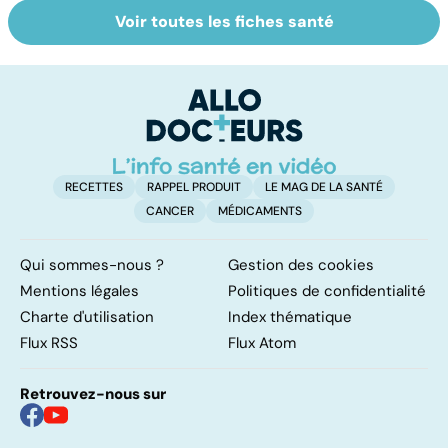
Voir toutes les fiches santé
Tout savoir sur
Covid-19 : tout
In
les infections
savoir sur la
re
pulmonaires
maladie
c
r
so
RECETTES
RAPPEL PRODUIT
LE MAG DE LA SANTÉ
CANCER
MÉDICAMENTS
Qui sommes-nous ?
Gestion des cookies
Mentions légales
Politiques de confidentialité
Charte d'utilisation
Index thématique
Flux RSS
Flux Atom
Retrouvez-nous sur