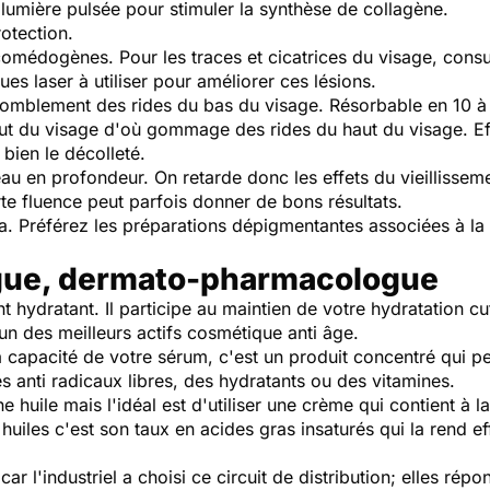
a lumière pulsée pour stimuler la synthèse de collagène.
otection.
comédogènes. Pour les traces et cicatrices du visage, cons
ues laser à utiliser pour améliorer ces lésions.
omblement des rides du bas du visage. Résorbable en 10 à 
ut du visage d'où gommage des rides du haut du visage. Ef
 bien le décolleté.
au en profondeur. On retarde donc les effets du vieillissem
te fluence peut parfois donner de bons résultats.
ma. Préférez les préparations dépigmentantes associées à l
rgue, dermato-pharmacologue
nt hydratant. Il participe au maintien de votre hydratation 
 un des meilleurs actifs cosmétique anti âge.
 capacité de votre sérum, c'est un produit concentré qui p
des anti radicaux libres, des hydratants ou des vitamines.
huile mais l'idéal est d'utiliser une crème qui contient à la 
huiles c'est son taux en acides gras insaturés qui la rend e
car l'industriel a choisi ce circuit de distribution; elles r