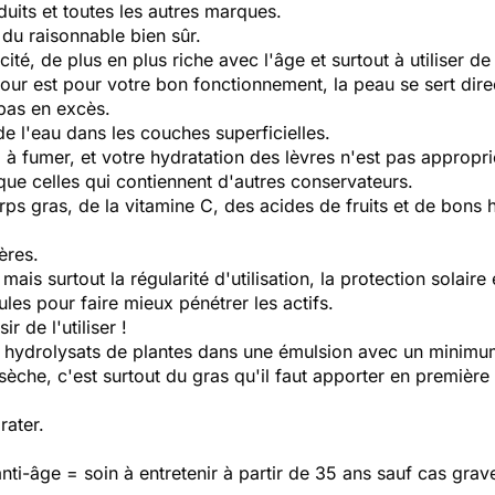
uits et toutes les autres marques.
du raisonnable bien sûr.
acité, de plus en plus riche avec l'âge et surtout à utiliser de
 jour est pour votre bon fonctionnement, la peau se sert di
pas en excès.
 de l'eau dans les couches superficielles.
à fumer, et votre hydratation des lèvres n'est pas appropri
que celles qui contiennent d'autres conservateurs.
s gras, de la vitamine C, des acides de fruits et de bons 
ères.
is surtout la régularité d'utilisation, la protection solaire 
ules pour faire mieux pénétrer les actifs.
ir de l'utiliser !
u hydrolysats de plantes dans une émulsion avec un minimu
èche, c'est surtout du gras qu'il faut apporter en première 
rater.
 anti-âge = soin à entretenir à partir de 35 ans sauf cas grav