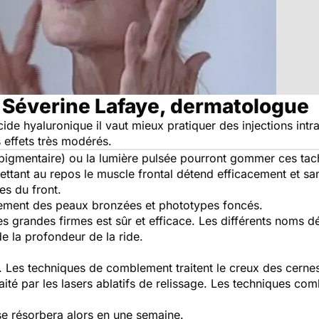
 Séverine Lafaye, dermatologue
cide hyaluronique il vaut mieux pratiquer des injections int
effets très modérés.
r pigmentaire) ou la lumière pulsée pourront gommer ces tac
mettant au repos le muscle frontal détend efficacement et sa
es du front.
itement des peaux bronzées et phototypes foncés.
s grandes firmes est sûr et efficace. Les différents noms d
de la profondeur de la ride.
s. Les techniques de comblement traitent le creux des cerne
raité par les lasers ablatifs de relissage. Les techniques com
se résorbera alors en une semaine.