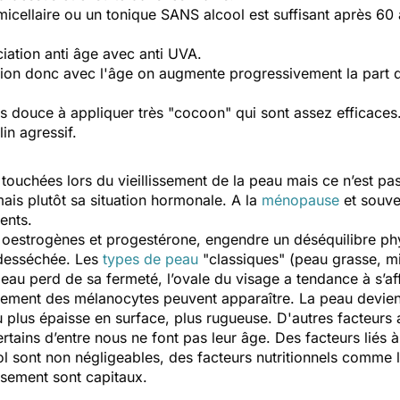
icellaire ou un tonique SANS alcool est suffisant après 60 
iation anti âge avec anti UVA.
atation donc avec l'âge on augmente progressivement la part
ès douce à appliquer très "cocoon" qui sont assez efficaces
in agressif.
touchées lors du vieillissement de la peau mais ce n’est pas
mais plutôt sa situation hormonale. A la
ménopause
et souve
ents.
 oestrogènes et progestérone, engendre un déséquilibre ph
 desséchée. Les
types de peau
"classiques" (peau grasse, mix
eau perd de sa fermeté, l’ovale du visage a tendance à s’affa
ement des mélanocytes peuvent apparaître. La peau devient
u plus épaisse en surface, plus rugueuse. D'autres facteurs
ertains d’entre nous ne font pas leur âge. Des facteurs liés
ol sont non négligeables, des facteurs nutritionnels comme l
issement sont capitaux.