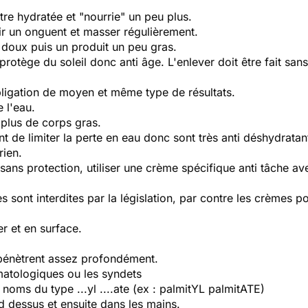
être hydratée et "nourrie" un peu plus.
ir un onguent et masser régulièrement.
oux puis un produit un peu gras.
rotège du soleil donc anti âge. L'enlever doit être fait sans
obligation de moyen et même type de résultats.
 l'eau.
plus de corps gras.
t de limiter la perte en eau donc sont très anti déshydratan
rien.
 sans protection, utiliser une crème spécifique anti tâche 
sont interdites par la législation, par contre les crèmes 
er et en surface.
t pénètrent assez profondément.
matologiques ou les syndets
s noms du type ...yl ....ate (ex : palmitYL palmitATE)
d dessus et ensuite dans les mains.