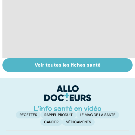
Voir toutes les fiches santé
Suicide : prévenir
Un rhume, ça se
L
le passage à
soigne ?
ca
l'acte
f
sc
RECETTES
RAPPEL PRODUIT
LE MAG DE LA SANTÉ
CANCER
MÉDICAMENTS