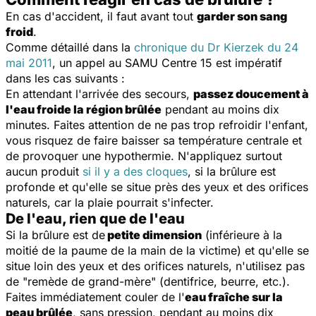
En cas d'accident, il faut avant tout
garder son sang
froid
.
Comme détaillé dans la
chronique du Dr Kierzek du 24
mai 2011
, un appel au SAMU Centre 15 est impératif
dans les cas suivants :
En attendant l'arrivée des secours,
passez doucement à
l'eau froide la région brûlée
pendant au moins dix
minutes. Faites attention de ne pas trop refroidir l'enfant,
vous risquez de faire baisser sa température centrale et
de provoquer une hypothermie. N'appliquez surtout
aucun produit
si il y a des cloques
, si la brûlure est
profonde et qu'elle se situe près des yeux et des orifices
naturels, car la plaie pourrait s'infecter.
De l'eau, rien que de l'eau
Si la brûlure est de
petite dimension
(inférieure à la
moitié de la paume de la main de la victime) et qu'elle se
situe loin des yeux et des orifices naturels, n'utilisez pas
de "remède de grand-mère" (dentifrice, beurre, etc.).
Faites immédiatement couler de l'
eau fraîche sur la
peau brûlée
, sans pression, pendant au moins dix