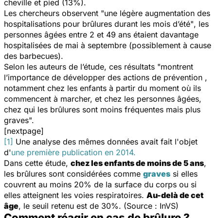
cheville et pied (13%).
Les chercheurs observent
"une légère augmentation des
hospitalisations pour brûlures durant les mois d’été"
, les
personnes âgées entre 2 et 49 ans étaient davantage
hospitalisées de mai à septembre (possiblement à cause
des barbecues).
Selon les auteurs de l’étude, ces résultats
"montrent
l’importance de développer des actions de prévention ,
notamment chez les enfants à partir du moment où ils
commencent à marcher, et chez les personnes âgées,
chez qui les brûlures sont moins fréquentes mais plus
graves".
[nextpage]
[1]
Une analyse des mêmes données avait fait l'objet
d'
une première publication en 2014.
Dans cette étude,
chez les enfants de moins de 5 ans
,
les brûlures sont considérées comme
graves
si elles
couvrent au moins 20% de la surface du corps ou si
elles atteignent les voies respiratoires.
Au-delà de cet
âge
, le seuil retenu est de 30%. (Source : InVS)
Comment réagir en cas de brûlure ?