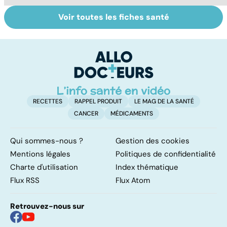
Voir toutes les fiches santé
Automutilation :
Brûlures : la prise
To
des ados en
en charge des
le
souffrance
grands brûlés
p
RECETTES
RAPPEL PRODUIT
LE MAG DE LA SANTÉ
CANCER
MÉDICAMENTS
Qui sommes-nous ?
Gestion des cookies
Mentions légales
Politiques de confidentialité
Charte d'utilisation
Index thématique
Flux RSS
Flux Atom
Retrouvez-nous sur