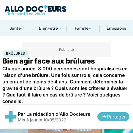
Santé
Bien-être
Famille
Émissions
Accueil
Santé
Urgences
Brûlures
BRÛLURES
Bien agir face aux brûlures
Chaque année, 8.000 personnes sont hospitalisées en
raison d'une brûlure. Une fois sur trois, cela concerne
un enfant de moins de 4 ans. Comment déterminer la
gravité d'une brûlure ? Quels sont les critères à évaluer
? Que faut-il faire en cas de brûlure ? Voici quelques
conseils.
Par
La rédaction d'Allo Docteurs
Partager
Mis à jour le
10/05/2022