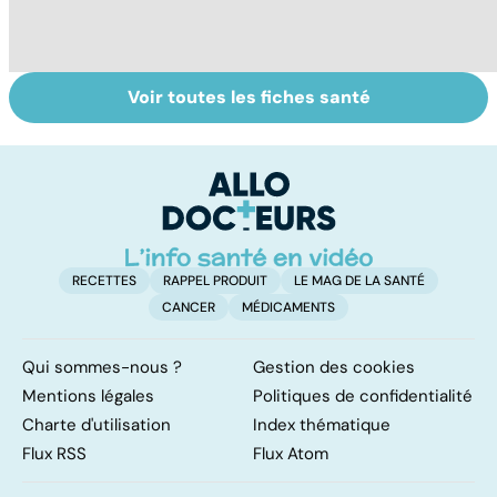
Voir toutes les fiches santé
Ostéoporose :
Tout savoir sur
I
préserver le
les infections
a
capital osseux
pulmonaires
fa
d'
RECETTES
RAPPEL PRODUIT
LE MAG DE LA SANTÉ
CANCER
MÉDICAMENTS
Qui sommes-nous ?
Gestion des cookies
Mentions légales
Politiques de confidentialité
Charte d'utilisation
Index thématique
Flux RSS
Flux Atom