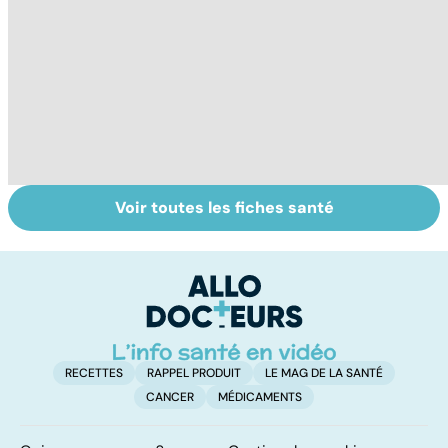
Voir toutes les fiches santé
Exostose
La sciatique : un
O
osseuse : des
symptôme
pr
bosses sous la
douloureux
c
peau
RECETTES
RAPPEL PRODUIT
LE MAG DE LA SANTÉ
CANCER
MÉDICAMENTS