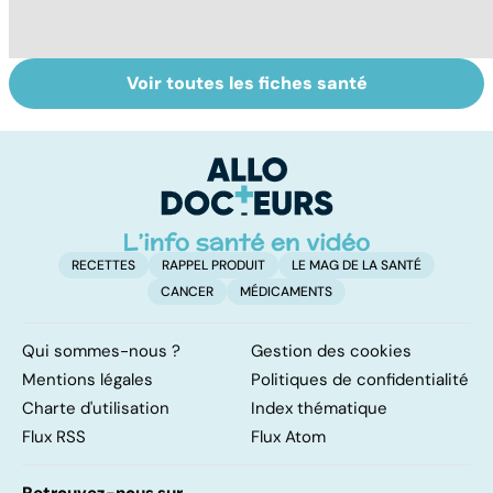
Voir toutes les fiches santé
Comment tenir
Muscler ses
C
ses bonnes
abdos pour
d
résolutions
retrouver un
él
ventre plat
q
fa
RECETTES
RAPPEL PRODUIT
LE MAG DE LA SANTÉ
CANCER
MÉDICAMENTS
Qui sommes-nous ?
Gestion des cookies
Mentions légales
Politiques de confidentialité
Charte d'utilisation
Index thématique
Flux RSS
Flux Atom