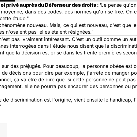
oi privé auprès du D
éfenseur des droits
:
"Je pense qu'o
 moyenne, dans des codes, des normes qu'on se fixe. On es
cette étude."
phénomène nouveau. Mais, ce qui est nouveau, c'est que les
es n'osaient pas, elles étaient résignées."
est pas vraiment intéressant. C'est un outil comme un aut
nnes interrogées dans l'étude nous disent que la discriminati
ent que la décision est prise dans les trente premières second
sur des préjugés. Pour beaucoup, la personne obèse est cell
e de décisions pour dire par exemple, j'arrête de manger pou
nnel, ça va être de dire que si cette personne ne peut pas 
anagement, elle ne pourra pas encadrer des personnes ou pre
 de discrimination est l'origine, vient ensuite le handicap, l'
"