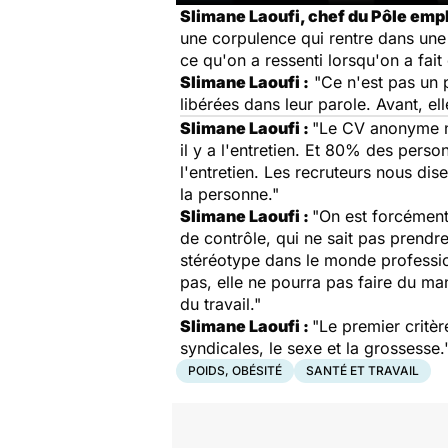
Slimane Laoufi, chef du P
ôle empl
une corpulence qui rentre dans une
ce qu'on a ressenti lorsqu'on a fait 
Slimane Laoufi
:
"Ce n'est pas un 
libérées dans leur parole. Avant, ell
Slimane Laoufi
:
"Le CV anonyme n'
il y a l'entretien. Et 80% des perso
l'entretien. Les recruteurs nous dis
la personne."
Slimane Laoufi
:
"On est forcément 
de contrôle, qui ne sait pas prendr
stéréotype dans le monde professio
pas, elle ne pourra pas faire du m
du travail."
Slimane Laoufi
:
"Le premier critère
syndicales, le sexe et la grossesse.
POIDS, OBÉSITÉ
SANTÉ ET TRAVAIL