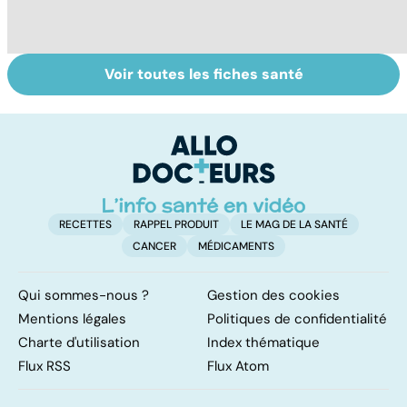
Voir toutes les fiches santé
Maladie
Allergies
To
coeliaque :
alimentaires : le
le
cuisiner sans
danger dans
p
gluten
l'assiette
RECETTES
RAPPEL PRODUIT
LE MAG DE LA SANTÉ
CANCER
MÉDICAMENTS
Qui sommes-nous ?
Gestion des cookies
Mentions légales
Politiques de confidentialité
Charte d'utilisation
Index thématique
Flux RSS
Flux Atom