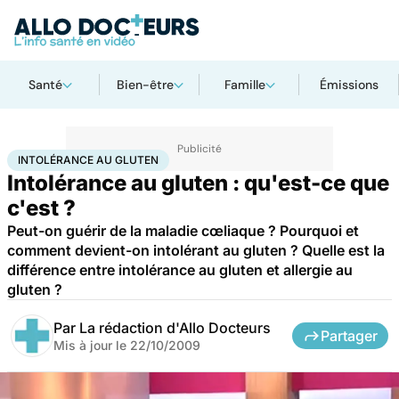
Santé
Bien-être
Famille
Émissions
Accueil
Santé
Intolérance au gluten
INTOLÉRANCE AU GLUTEN
Intolérance au gluten : qu'est-ce que
c'est ?
Peut-on guérir de la maladie cœliaque ? Pourquoi et
comment devient-on intolérant au gluten ? Quelle est la
différence entre intolérance au gluten et allergie au
gluten ?
Par
La rédaction d'Allo Docteurs
Partager
Mis à jour le
22/10/2009