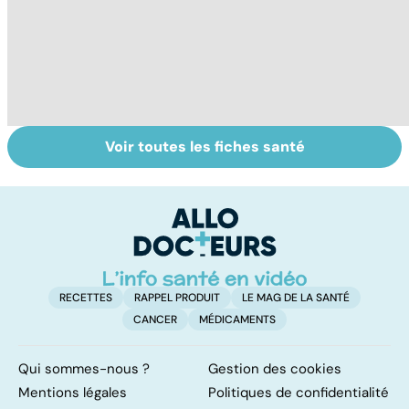
Voir toutes les fiches santé
Tout savoir sur
Inflammation des
Su
les infections
amygdales : que
le
pulmonaires
faire en cas
l'
d'angine ?
RECETTES
RAPPEL PRODUIT
LE MAG DE LA SANTÉ
CANCER
MÉDICAMENTS
Qui sommes-nous ?
Gestion des cookies
Mentions légales
Politiques de confidentialité