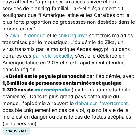
pays affectés
"à proposer un accès universel aux
services de planning familial"
, a-t-elle également dit,
soulignant que "
l'Amérique latine et les Caraïbes ont la
plus forte proportion de grossesses non désirées dans le
monde entier"
.
Le
Zika
, la
dengue
et le
chikungunya
sont trois maladies
transmises par le moustique. L'épidémie de Zika, un
virus transmis par le moustique
Aedes aegypti
ou dans
de rares cas
par voie sexuelle
, s'est elle déclarée en
Amérique latine en 2015 et s'est rapidement étendue
dans la région.
Le
Brésil est le pays le plus touché
par l'épidémie, avec
1,5 million de personnes contaminées et quelque
1.300 cas de
microcéphalie
(malformation de la boîte
crânienne). Dans le plus grand pays catholique du
monde, l'épidémie a rouvert le
débat sur l'avortement
,
possible uniquement en cas de viol, quand la vie de la
mère est en danger ou dans le cas de foetus acéphales
(sans cerveau).
VIRUS ZIKA