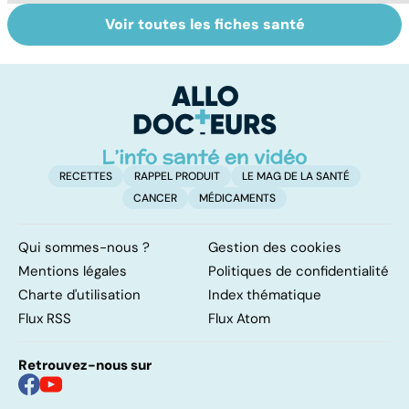
Voir toutes les fiches santé
Le lupus, une
Anémie :
E
maladie
symptômes,
os
complexe
causes et
bo
traitements
p
RECETTES
RAPPEL PRODUIT
LE MAG DE LA SANTÉ
CANCER
MÉDICAMENTS
Qui sommes-nous ?
Gestion des cookies
Mentions légales
Politiques de confidentialité
Charte d'utilisation
Index thématique
Flux RSS
Flux Atom
Retrouvez-nous sur