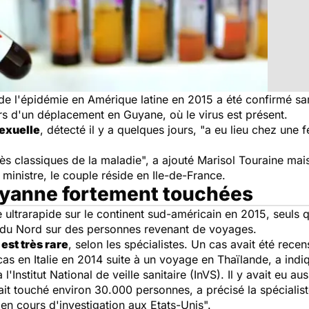
de l'épidémie en Amérique latine en 2015 a été confirmé sa
lors d'un déplacement en Guyane, où le virus est présent.
sexuelle
, détecté il y a quelques jours, "a eu lieu chez une
s classiques de la maladie", a ajouté Marisol Touraine mais 
 ministre, le couple réside en Ile-de-France.
 Guyanne fortement touchées
e ultrarapide sur le continent sud-américain en 2015, seuls 
 du Nord sur des personnes revenant de voyages.
est très rare
, selon les spécialistes. Un cas avait été rece
as en Italie en 2014 suite à un voyage en Thaïlande, a indiq
l'Institut National de veille sanitaire (InVS). Il y avait eu a
it touché environ 30.000 personnes, a précisé la spécialist
 en cours d'investigation aux Etats-Unis
".