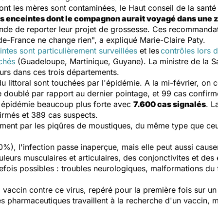
nt les mères sont contaminées, le Haut conseil de la santé
s enceintes dont le compagnon aurait voyagé dans une z
e de reporter leur projet de grossesse. Ces recommandati
de-France ne change rien
", a expliqué Marie-Claire Paty.
tes sont particulièrement surveillées
et les
contrôles lors 
chés
(Guadeloupe, Martinique, Guyane). La ministre de la Sa
urs dans ces trois départements.
u littoral sont touchées par l'épidémie. A la mi-février, o
ue doublé par rapport au dernier pointage, et 99 cas confir
ne épidémie beaucoup plus forte avec
7.600 cas signalés
. L
irmés et 389 cas suspects.
lement par les piqûres de moustiques, du même type que ceu
0%), l'infection passe inaperçue, mais elle peut aussi caus
leurs musculaires et articulaires, des conjonctivites et des
efois possibles : troubles neurologiques, malformations du
, ni vaccin contre ce virus, repéré pour la première fois sur
 pharmaceutiques travaillent à la recherche d'un vaccin, m