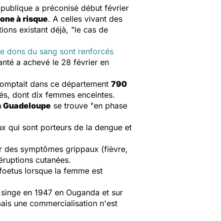
 publique a préconisé début février
one à risque
. A celles vivant des
ons existant déjà, "
le cas de
de dons du sang sont renforcés
nté a achevé le 28 février en
n comptait dans ce département
790
més, dont dix femmes enceintes.
a
Guadeloupe
se trouve "e
n phase
x qui sont porteurs de la dengue et
er des symptômes grippaux (fièvre,
 éruptions cutanées.
 foetus lorsque la femme est
 un singe en 1947 en Ouganda et sur
ais une commercialisation n'est