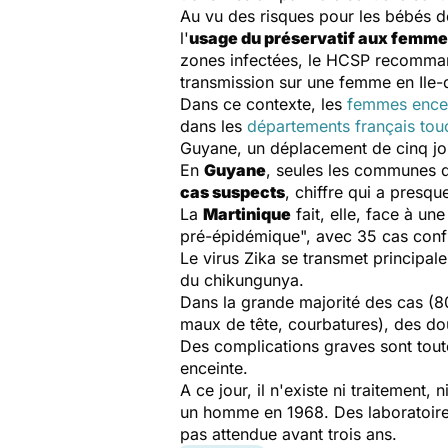
Au vu des risques pour les bébés do
l'
usage du préservatif aux femme
zones infectées, le HCSP recommand
transmission sur une femme en Ile-
Dans ce contexte, les
femmes encein
dans les
départements français tou
Guyane, un déplacement de cinq jo
En
Guyane
, seules les communes d
cas suspects
, chiffre qui a presq
La
Martinique
fait, elle, face à u
pré-épidémique
", avec 35 cas conf
Le virus Zika se transmet principa
du chikungunya.
Dans la grande majorité des cas (8
maux de tête, courbatures), des dou
Des complications graves sont tout
enceinte.
A ce jour, il n'existe ni traitement
un homme en 1968. Des laboratoires
pas attendue avant trois ans.