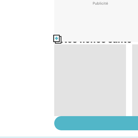
Nos fiches santé
L'avortement : quels
délais, quelles