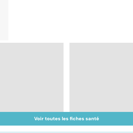
Voir toutes les fiches santé
Gynéco : un suivi
Sexualité, infertilité
pour la vie
et PMA, des liens