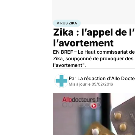
Accueil
Famille
Grossesse
Virus Zika
VIRUS ZIKA
Zika : l’appel de 
l’avortement
EN BREF – Le Haut commissariat des
Zika, soupçonné de provoquer des m
l'avortement".
Par
La rédaction d'Allo Doct
Mis à jour le
05/02/2016