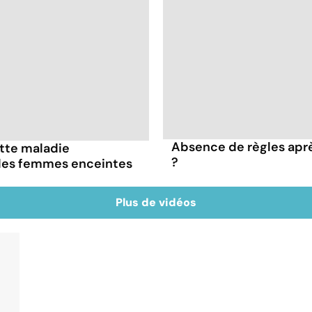
Absence de règles après
ette maladie
?
 les femmes enceintes
Plus de vidéos