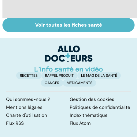
Voir toutes les fiches santé
VIH : la maladie
Dérèglement
To
dont on ne guérit
hormonal : et si
le
pas
c'était les
p
surrénales ?
RECETTES
RAPPEL PRODUIT
LE MAG DE LA SANTÉ
CANCER
MÉDICAMENTS
Qui sommes-nous ?
Gestion des cookies
Mentions légales
Politiques de confidentialité
Charte d'utilisation
Index thématique
Flux RSS
Flux Atom