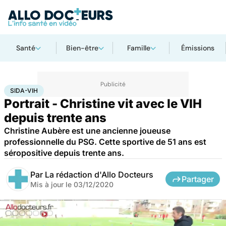
Santé
Bien-être
Famille
Émissions
Accueil
Santé
Maladies
Sida-VIH
SIDA-VIH
Portrait - Christine vit avec le VIH
depuis trente ans
Christine Aubère est une ancienne joueuse
professionnelle du PSG. Cette sportive de 51 ans est
séropositive depuis trente ans.
Par
La rédaction d'Allo Docteurs
Partager
Mis à jour le
03/12/2020