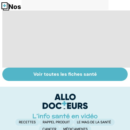
Nos fiches santé
Voir toutes les fiches santé
Intoxications
Votre santé en
La
alimentaires :
vacances
s
menaces dans
l'
nos assiettes !
g
RECETTES
RAPPEL PRODUIT
LE MAG DE LA SANTÉ
CANCER
MÉDICAMENTS