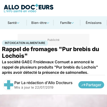
Santé
Bien-être
Famille
Émissions
Accueil
Santé
Intoxication alimentaire
INTOXICATION ALIMENTAIRE
Rappel de fromages "Pur brebis du
Lochois"
La société GAEC Froidevaux Cornuet a annoncé le
rappel de plusieurs produits "Pur brebis du Lochois"
après avoir détecté la présence de salmonelles.
Par
La rédaction d'Allo Docteurs
Partager
Mis à jour le
22/07/2019