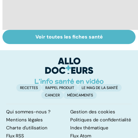
Voir toutes les fiches santé
Le sinus
Tout savoir sur
L
pilonidal, un
les virus
im
kyste douloureux
d
l
RECETTES
RAPPEL PRODUIT
LE MAG DE LA SANTÉ
CANCER
MÉDICAMENTS
Qui sommes-nous ?
Gestion des cookies
Mentions légales
Politiques de confidentialité
Charte d'utilisation
Index thématique
Flux RSS
Flux Atom