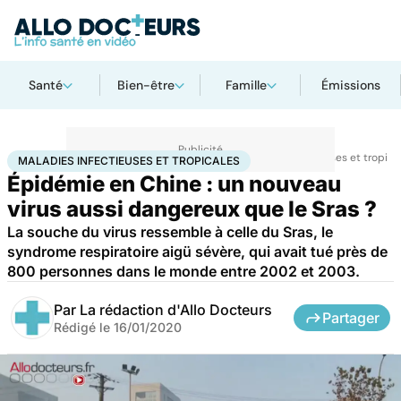
Santé
Bien-être
Famille
Émissions
Accueil
Santé
Maladies
Maladies infectieuses
Maladies infectieuses et tropica
MALADIES INFECTIEUSES ET TROPICALES
Épidémie en Chine : un nouveau
virus aussi dangereux que le Sras ?
La souche du virus ressemble à celle du Sras, le
syndrome respiratoire aigü sévère, qui avait tué près de
800 personnes dans le monde entre 2002 et 2003.
Par
La rédaction d'Allo Docteurs
Partager
Rédigé le
16/01/2020