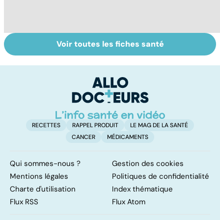
Voir toutes les fiches santé
Tout savoir sur
Inflammation des
Su
les infections
amygdales : que
le
pulmonaires
faire en cas
l'
d'angine ?
RECETTES
RAPPEL PRODUIT
LE MAG DE LA SANTÉ
CANCER
MÉDICAMENTS
Qui sommes-nous ?
Gestion des cookies
Mentions légales
Politiques de confidentialité
Charte d'utilisation
Index thématique
Flux RSS
Flux Atom