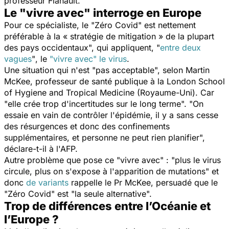
professeur Flahault.
Le "vivre avec" interroge en Europe
Pour ce spécialiste, le "Zéro Covid" est nettement
préférable à la
« stratégie de mitigation » de la plupart
des pays occidentaux
", qui appliquent, "
entre deux
vagues
"
, le
"
vivre avec
" le virus
.
Une situation qui n'est "
pas acceptable
", selon Martin
McKee, professeur de santé publique à la London School
of Hygiene and Tropical Medicine (Royaume-Uni). Car
"
elle crée trop d'incertitudes sur le long terme
". "
On
essaie en vain de contrôler l'épidémie, il y a sans cesse
des résurgences et donc des confinements
supplémentaires, et personne ne peut rien planifier
",
déclare-t-il à l'AFP.
Autre problème que pose ce "
vivre avec
" : "
plus le virus
circule, plus on s'expose à l'apparition de mutations
" et
donc
de variants
rappelle le Pr McKee, persuadé que le
"Zéro Covid" est "
la seule alternative
".
Trop de différences entre l’Océanie et
l’Europe ?