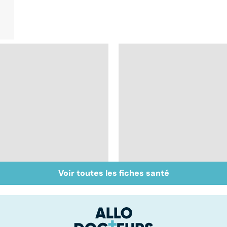
Voir toutes les fiches santé
Accident vasculaire
Trisomie 21 : du
cérébral : l'enfant
dépistage à la prise
également touché
en charge