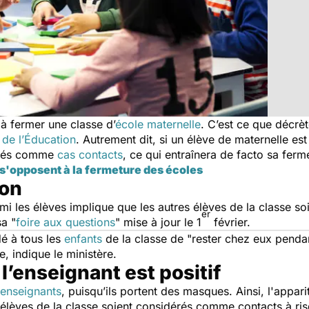
 à fermer une classe d’
école maternelle
. C’est ce que décrèt
 de l’Éducation
. Autrement dit, si un élève de maternelle est 
dérés comme
cas contacts
, ce qui entraînera
de facto
sa ferme
 s'opposent à la fermeture des écoles
son
mi les élèves implique que les autres élèves de la classe so
er
sa "
foire aux questions
" mise à jour le 1
février.
é à tous les
enfants
de la classe de "
rester chez eux pendan
e, indique le ministère.
l’enseignant est positif
 enseignants
, puisqu’ils portent des masques. Ainsi, l'appar
élèves de la classe soient considérés comme contacts à ris