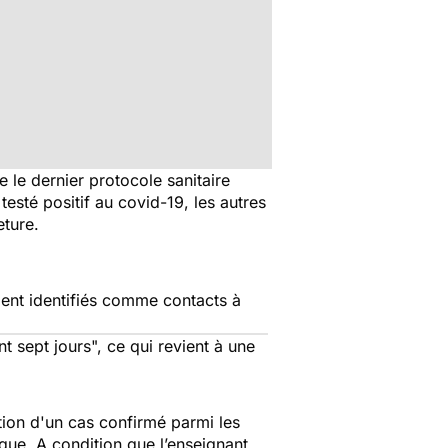
e le dernier protocole sanitaire
testé positif au covid-19, les autres
ture.
ient identifiés comme contacts à
t sept jours
", ce qui revient à une
ition d'un cas confirmé parmi les
que. A condition que l’enseignant