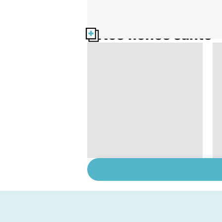
Nos fiches santé
Le TDAH, un trouble
de l'attention avec
ou sans hyperactivité