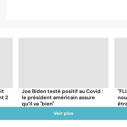
it
Joe Biden testé positif au Covid :
"FLi
nt 2
le président américain assure
nou
qu’il va "bien"
étr
Voir plus