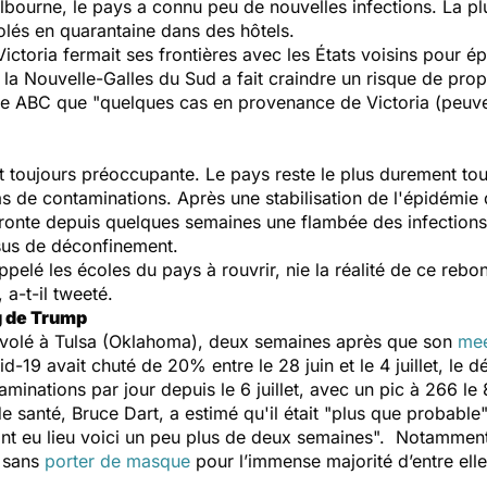
Melbourne, le pays a connu peu de nouvelles infections. La p
solés en quarantaine dans des hôtels.
e Victoria fermait ses frontières avec les États voisins pour é
 la Nouvelle-Galles du Sud a fait craindre un risque de pro
ne
ABC
que "
quelques cas en provenance de Victoria (peuve
est toujours préoccupante. Le pays reste le plus durement t
s de contaminations. Après une stabilisation de l'épidémie 
ffronte depuis quelques semaines une flambée des infection
ssus de déconfinement.
elé les écoles du pays à rouvrir, nie la réalité de ce rebon
, a-t-il tweeté.
g de Trump
envolé à Tulsa (Oklahoma), deux semaines après que son
mee
-19 avait chuté de 20% entre le 28 juin et le 4 juillet, le 
inations par jour depuis le 6 juillet, avec un pic à 266 le 
 santé, Bruce Dart, a estimé qu'il était "
plus que probable
nt eu lieu voici un peu plus de deux semaines
". Notamment 
, sans
porter de masque
pour l’immense majorité d’entre elle