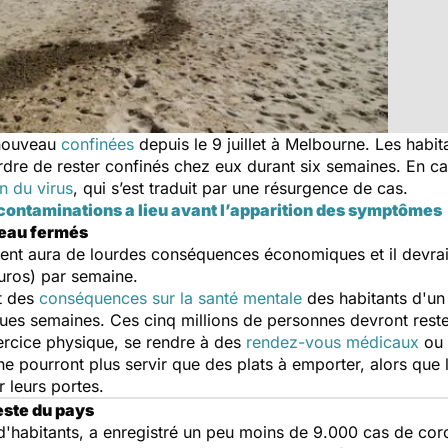
 nouveau
confinées
depuis le 9 juillet à Melbourne. Les habi
ordre de rester confinés chez eux durant six semaines. En c
n du virus
, qui s’est traduit par une résurgence de cas.
s contaminations a lieu avant l’apparition des symptômes
veau fermés
t aura de lourdes conséquences économiques et il devrait 
euros) par semaine.
nt des
conséquences sur la santé mentale
des habitants d'un
elques semaines. Ces cinq millions de personnes devront rest
xercice physique, se rendre à des
rendez-vous médicaux
ou 
ne pourront plus servir que des plats à emporter, alors que l
 leurs portes.
este du pays
 d'habitants, a enregistré un peu moins de 9.000 cas de co