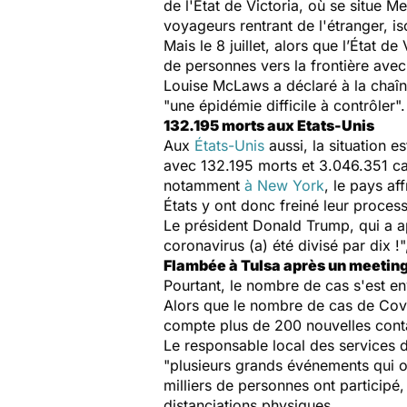
de l'État de Victoria, où se situe 
voyageurs rentrant de l'étranger, i
Mais le 8 juillet, alors que l’État d
de personnes vers la frontière avec
Louise McLaws a déclaré à la chaî
"
une épidémie difficile à contrôler
".
132.195 morts aux Etats-Unis
Aux
États-Unis
aussi, la situation 
avec 132.195 morts et 3.046.351 ca
notamment
à New York
, le pays a
États y ont donc freiné leur proce
Le président Donald Trump, qui a app
coronavirus (a) été divisé par dix !
"
Flambée à Tulsa après un meetin
Pourtant, le nombre de cas s'est 
Alors que le nombre de cas de Covid
compte plus de 200 nouvelles contam
Le responsable local des services de
"
plusieurs grands événements qui o
milliers de personnes ont participé
distanciations physiques.