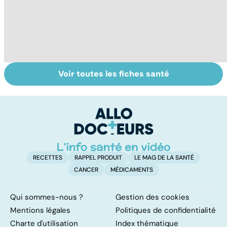
Voir toutes les fiches santé
Staphylocoque
Qu'est-ce que le
C
doré : une
coma ?
am
bactérie sous
re
surveillance
RECETTES
RAPPEL PRODUIT
LE MAG DE LA SANTÉ
CANCER
MÉDICAMENTS
Qui sommes-nous ?
Gestion des cookies
Mentions légales
Politiques de confidentialité
Charte d'utilisation
Index thématique