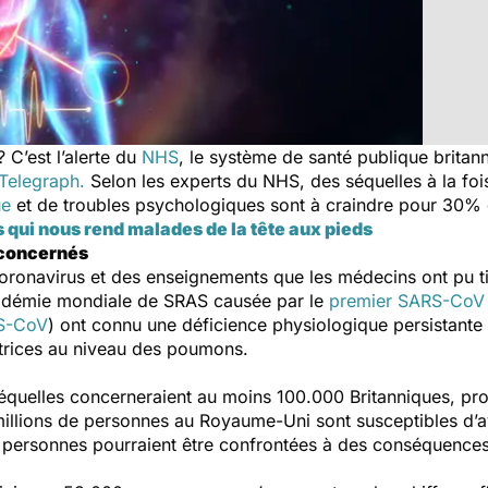
? C’est l’alerte du
NHS
, le système de santé publique brita
Telegraph.
Selon les experts du NHS, des séquelles à la fo
ue
et de troubles psychologiques sont à craindre pour 30% 
s qui nous rend malades de la tête aux pieds
 concernés
 coronavirus et des enseignements que les médecins ont pu ti
pidémie mondiale de SRAS causée par le
premier SARS-CoV
S-CoV
) ont connu une déficience physiologique persistante
atrices au niveau des poumons.
s séquelles concerneraient au moins 100.000 Britanniques, p
millions de personnes au Royaume-Uni sont susceptibles d’av
de personnes pourraient être confrontées à des conséquence