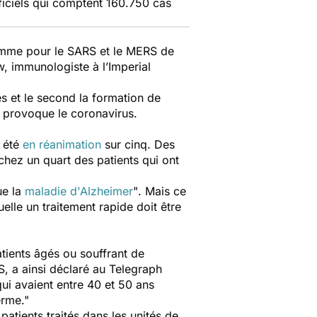
ficiels qui comptent 160.750 cas
 comme pour le SARS et le MERS de
w, immunologiste à l’Imperial
es et le second la formation de
provoque le coronavirus.
t été
en réanimation
sur cinq. Des
hez un quart des patients qui ont
ue la
maladie d'Alzheimer
"
. Mais ce
uelle un traitement rapide doit être
tients âgés ou souffrant de
S, a ainsi déclaré au
Telegraph
ui avaient entre 40 et 50 ans
erme
."
patients traités dans les unités de