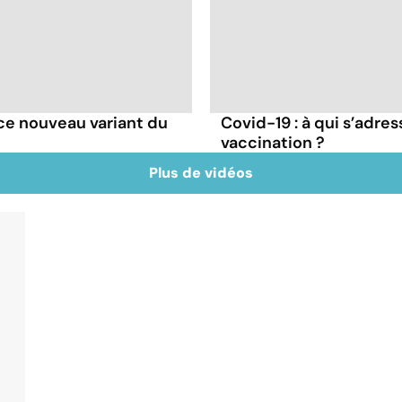
e ce nouveau variant du
Covid-19 : à qui s’adr
vaccination ?
Plus de vidéos