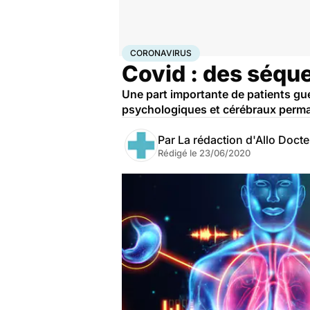
Accueil
Santé
Maladies
Coronavirus
CORONAVIRUS
Covid : des séque
Une part importante de patients gué
psychologiques et cérébraux perma
Par
La rédaction d'Allo Doct
Rédigé le
23/06/2020