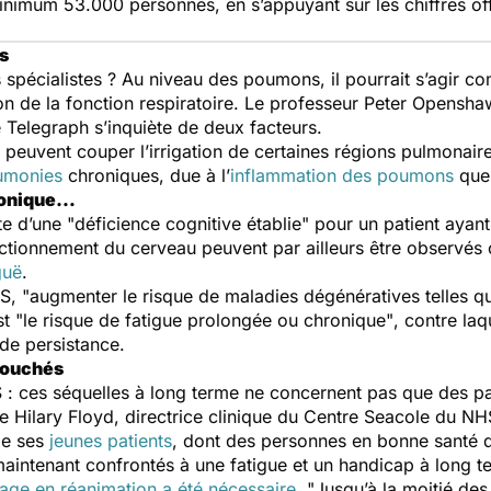
minimum 53.000 personnes, en s’appuyant sur les chiffres of
s
s spécialistes ? Au niveau des poumons, il pourrait s’agir
ion de la fonction respiratoire. Le professeur Peter Opensha
e
Telegraph
s’inquiète de deux facteurs.
 peuvent couper l’irrigation de certaines régions pulmonair
umonies
chroniques, due à l’
inflammation des poumons
que 
hronique…
te d’une "
déficience cognitive établie
" pour un patient ayan
ionnement du cerveau peuvent par ailleurs être observés c
guë
.
S, "
augmenter le risque de maladies dégénératives telles q
t "
le risque de fatigue prolongée ou chronique"
, contre laq
 de persistance.
touchés
S : ces séquelles à long terme ne concernent pas que des pa
 Hilary Floyd, directrice clinique du Centre Seacole du NH
de ses
jeunes patients
, dont des personnes en bonne santé q
 maintenant confrontés à une fatigue et un handicap à long t
sage en réanimation a été nécessaire
. "
Jusqu’à la moitié des 