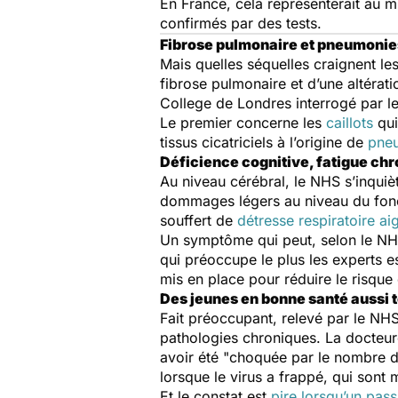
En France, cela représenterait au 
confirmés par des tests.
Fibrose pulmonaire et pneumonie
Mais quelles séquelles craignent le
fibrose pulmonaire et d’une altérat
College de Londres interrogé par l
Le premier concerne les
caillots
qui
tissus cicatriciels à l’origine de
pne
Déficience cognitive, fatigue c
Au niveau cérébral, le NHS s’inquiè
dommages légers au niveau du fonct
souffert de
détresse respiratoire ai
Un symptôme qui peut, selon le NH
qui préoccupe le plus les experts es
mis en place pour réduire le risque
Des jeunes en bonne santé aussi 
Fait préoccupant, relevé par le NH
pathologies chroniques. La docteure
avoir été "
choquée par le nombre 
lorsque le virus a frappé, qui sont
Et le constat est
pire lorsqu’un pas