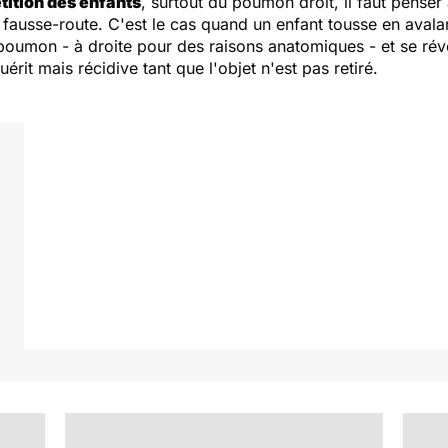
ition des enfants
, surtout du poumon droit, il faut penser
ausse-route. C'est le cas quand un enfant tousse en avalant 
 poumon - à droite pour des raisons anatomiques - et se rév
érit mais récidive tant que l'objet n'est pas retiré.