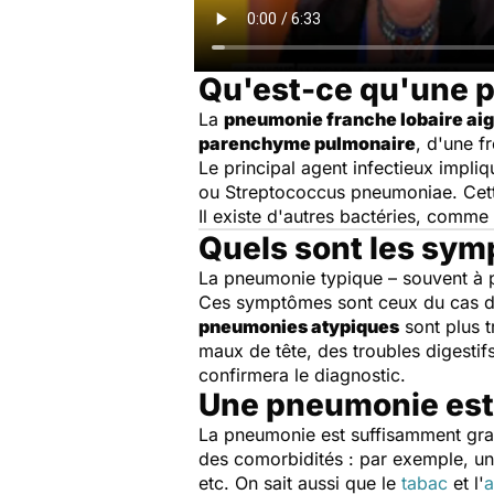
Qu'est-ce qu'une 
La
pneumonie franche lobaire ai
parenchyme pulmonaire
, d'une f
Le principal agent infectieux impli
ou Streptococcus pneumoniae. Cette 
Il existe d'autres bactéries, comme
Quels sont les sy
La pneumonie typique – souvent à 
Ces symptômes sont ceux du cas dit
pneumonies atypiques
sont plus t
maux de tête, des troubles digesti
confirmera le diagnostic.
Une pneumonie est-
La pneumonie est suffisamment grav
des comorbidités : par exemple, u
etc. On sait aussi que le
tabac
et l'
a