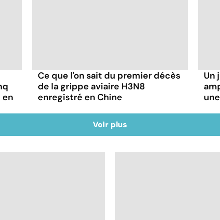
Ce que l'on sait du premier décès
Un 
nq
de la grippe aviaire H3N8
amp
e en
enregistré en Chine
une
Voir plus