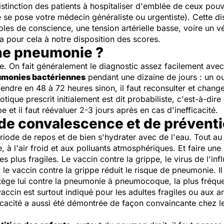
distinction des patients à hospitaliser d'emblée de ceux pouv
 se pose votre médecin généraliste ou urgentiste). Cette dis
bles de conscience, une tension artérielle basse, voire un vé
 a pour cela à notre disposition des scores.
ne pneumonie ?
e. On fait généralement le diagnostic assez facilement ave
monies bactériennes
pendant une dizaine de jours : un ou
endre en 48 à 72 heures sinon, il faut reconsulter et changer
ique prescrit initialement est dit probabiliste, c'est-à-dire q
 et il faut réévaluer 2-3 jours après en cas d'inefficacité.
de convalescence et de prévent
riode de repos et de bien s'hydrater avec de l'eau. Tout au 
, à l'air froid et aux polluants atmosphériques. Et faire une 
es plus fragiles. Le vaccin contre la grippe, le virus de l'
, le vaccin contre la grippe réduit le risque de pneumonie. 
ge lui contre la pneumonie à pneumocoque, la plus fréquen
cin est surtout indiqué pour les adultes fragiles ou aux a
icacité a aussi été démontrée de façon convaincante chez l