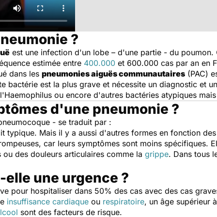
pneumonie ?
guë
est une infection d'un lobe – d'une partie - du poumon.
réquence estimée entre
400.000
et 600.000 cas par an en F
qué dans les
pneumonies aiguës communautaires
(PAC) es
bactérie est la plus grave et nécessite un diagnostic et un
 l'Haemophilus ou encore d'autres bactéries atypiques mais
mptômes d'une pneumonie ?
pneumocoque - se traduit par :
 typique. Mais il y a aussi d'autres formes en fonction des
rompeuses, car leurs symptômes sont moins spécifiques. El
fs ou des douleurs articulaires comme la
grippe
. Dans tous l
elle une urgence ?
e pour hospitaliser dans 50% des cas avec des cas graves,
ne
insuffisance cardiaque
ou
respiratoire
, un âge supérieur
lcool
sont des facteurs de risque.