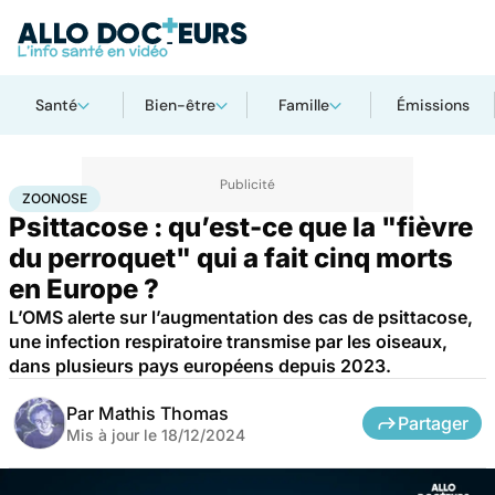
Santé
Bien-être
Famille
Émissions
Accueil
Santé
Maladies
Maladies infectieuses
Zoonose
ZOONOSE
Psittacose : qu’est-ce que la "fièvre
du perroquet" qui a fait cinq morts
en Europe ?
L’OMS alerte sur l’augmentation des cas de psittacose,
une infection respiratoire transmise par les oiseaux,
dans plusieurs pays européens depuis 2023.
Par
Mathis Thomas
Partager
Mis à jour le
18/12/2024