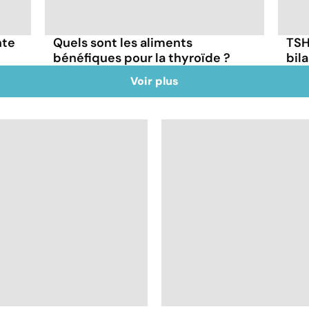
nte
Quels sont les aliments
TSH,
bénéfiques pour la thyroïde ?
bil
Voir plus