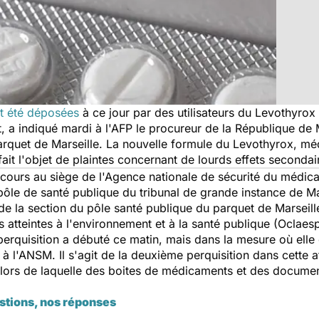
t été déposées
à ce jour par des utilisateurs du Levothyrox 
 a indiqué mardi à l'AFP le procureur de la République de M
parquet de Marseille. La nouvelle formule du Levothyrox, m
ait l'objet de plaintes concernant de lourds effets secondai
en cours au siège de l'Agence nationale de sécurité du médi
ôle de santé publique du tribunal de grande instance de Mar
e de la section du pôle santé publique du parquet de Marsei
les atteintes à l'environnement et à la santé publique (Oclaes
erquisition a débuté ce matin, mais dans la mesure où elle
 à l'ANSM. Il s'agit de la deuxième perquisition dans cette af
lors de laquelle des boites de médicaments et des document
stions, nos réponses