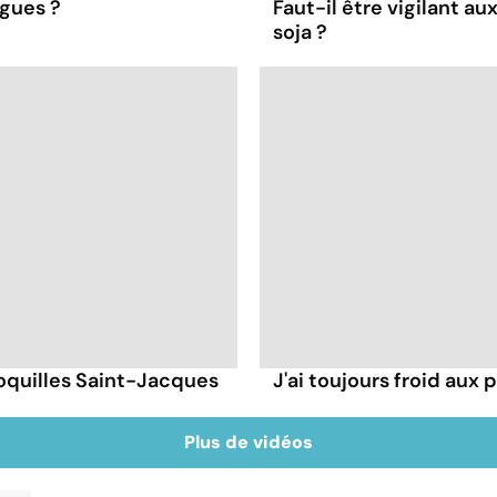
lgues ?
Faut-il être vigilant a
soja ?
coquilles Saint-Jacques
J'ai toujours froid aux p
Plus de vidéos