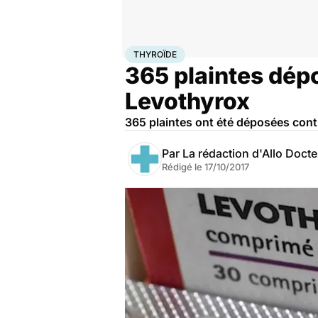
Accueil
Santé
Maladies
Thyroïde
THYROÏDE
365 plaintes dép
Levothyrox
365 plaintes ont été déposées contr
Par
La rédaction d'Allo Doct
Rédigé le
17/10/2017