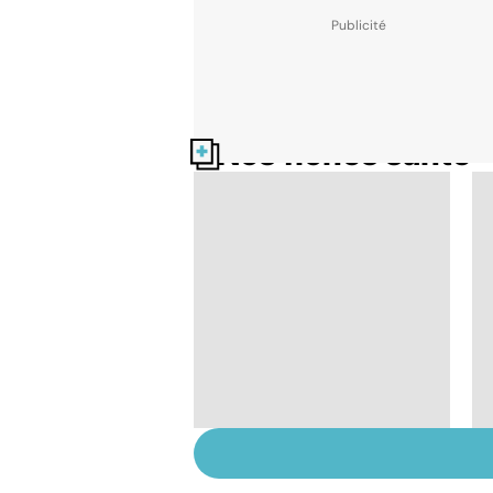
Nos fiches santé
L'endométriose : des
douleurs liées aux