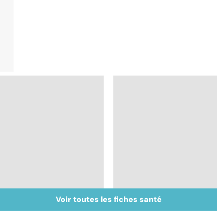
Voir toutes les fiches santé
Tout savoir sur les
Inflammation des
infections
amygdales : que faire