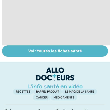
Voir toutes les fiches santé
Tout savoir sur
Du bon usage
Le
les anti-
des
u
inflammatoires
médicaments
co
anti-douleurs
RECETTES
RAPPEL PRODUIT
LE MAG DE LA SANTÉ
CANCER
MÉDICAMENTS