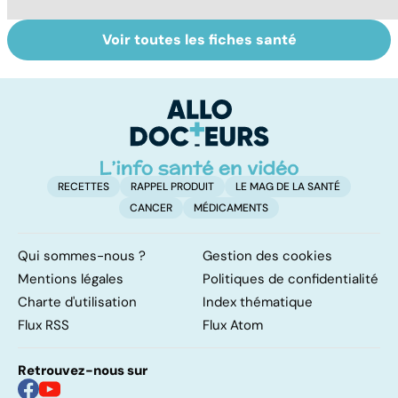
Voir toutes les fiches santé
Gynéco : un suivi
Sexualité,
A
pour la vie
infertilité et
c
PMA, des liens
el
étroits
RECETTES
RAPPEL PRODUIT
LE MAG DE LA SANTÉ
CANCER
MÉDICAMENTS
Qui sommes-nous ?
Gestion des cookies
Mentions légales
Politiques de confidentialité
Charte d'utilisation
Index thématique
Flux RSS
Flux Atom
Retrouvez-nous sur