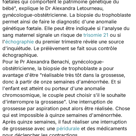
fœtales qui comportent le patrimoine génétique du
bébé
", explique le Dr Alexandra Letourneau,
gynécologue-obstétricienne. La biopsie du trophoblaste
permet ainsi de faire le diagnostic d'une anomalie
génétique fœtale. Elle peut être indiquée si l'analyse du
sang maternel signale un risque de
trisomie 21
ou si
l'
échographie
du premier trimestre révèle une source
d'inquiétude. Le prélèvement se fait sous contrôle
échographique.
Pour le Pr Alexandra Benachi, gynécologue-
obstétricienne, la biopsie de trophoblaste a pour
avantage d'être "
réalisable très tôt dans la grossesse,
donc à partir de onze semaines d'aménorrhée. Et si
l'enfant est atteint ou porteur d'une anomalie
chromosomique, le couple peut choisir s'il le souhaite
d'interrompre la grossesse
". Une interruption de
grossesse par aspiration peut alors être réalisée. Chose
qui est impossible à quinze semaines d'aménorrhée.
Après quinze semaines, il faut réaliser une interruption
de grossesse avec une
péridurale
et des médicaments
pour déclencher les contractions.