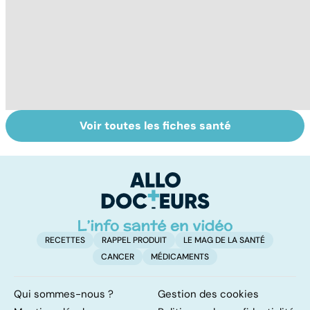
Voir toutes les fiches santé
VIH : la maladie
Tout savoir sur
T
dont on ne guérit
les anti-
u
pas
inflammatoires
e
RECETTES
RAPPEL PRODUIT
LE MAG DE LA SANTÉ
CANCER
MÉDICAMENTS
Qui sommes-nous ?
Gestion des cookies