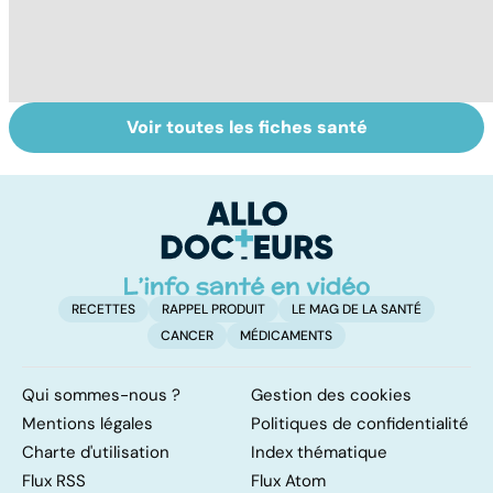
Voir toutes les fiches santé
Tout savoir sur
Inflammation des
Su
les infections
amygdales : que
le
pulmonaires
faire en cas
l'
d'angine ?
RECETTES
RAPPEL PRODUIT
LE MAG DE LA SANTÉ
CANCER
MÉDICAMENTS
Qui sommes-nous ?
Gestion des cookies
Mentions légales
Politiques de confidentialité
Charte d'utilisation
Index thématique
Flux RSS
Flux Atom