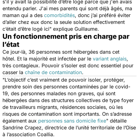
s'il y avait la possibilité d’être logé parce que j'en avais
entendu parler. J'ai mes parents qui sont déjà âgés, ma
maman qui a des
comorbidités
, donc j’ai préféré éviter
d’aller chez eux donc la seule solution effectivement
c’était d’être logé ici"
explique Guillaume.
Un fonctionnement pris en charge par
l’état
Ce jour-là, 36 personnes sont hébergées dans cet
hôtel. Et la majorité est infectée par le
variant anglais
,
très contagieux. Pouvoir s’isoler est donc essentiel pour
casser la
chaîne de contamination
.
"L’objectif c’est vraiment de pouvoir isoler, protéger,
prendre soin des personnes contaminées par le
covid-
19, des personnes malades non graves, qui sont
hébergées dans des structures collectives de type foyer
de travailleurs migrants, résidences sociales, où les
risques de contamination sont importants. On s’adresse
également aux
personnes sans domicile fixe
"
détaille
Sandrine Crapez, directrice de l’unité territoriale de l’Oise
à l’association Coallia.